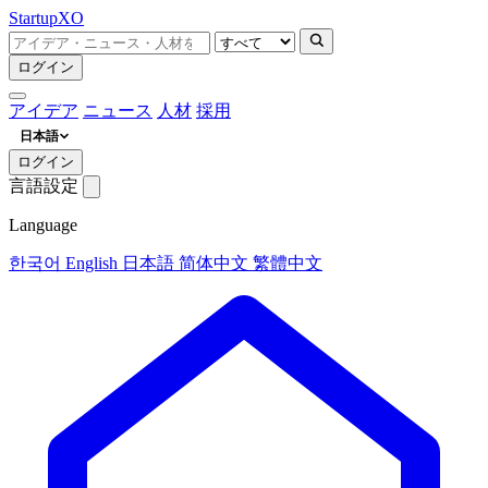
Startup
XO
ログイン
アイデア
ニュース
人材
採用
日本語
ログイン
言語設定
Language
한국어
English
日本語
简体中文
繁體中文