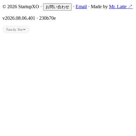
© 2026 StartupXO ·
·
Email
· Made by
Mr. Latte ↗
お問い合わせ
v2026.08.06.401 · 230b70e
Family Site