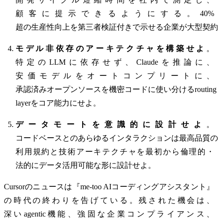
顧客に提示できるようにする。40%
超の生産性向上を第三者検証付きで示せる企業が大型契約
モデル非依存のアーキテクチャを構築せよ
。
特定のLLMに依存せず、Claudeを推論に、
安価モデルをオートコンプリートに、
承認済みオープンソースを機密コードに使い分けるrouting
layerをコア能力にせよ。
データモートを意識的に設計せよ
。
コードベースとのあらゆるインタラクションは最高品質の
利用規約と技術アーキテクチャを最初から倫理的・
法的にデータ活用可能な形に設計せよ。
Cursorのニュースは『me-too AIコーディングアシスタント』
の時代の終わりを告げている。残された機会は、
深いagentic機能、強固な企業コンプライアンス、