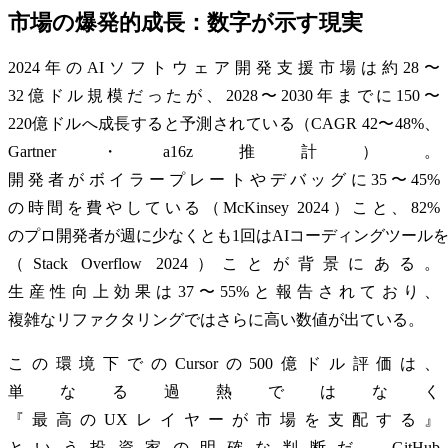
市場の爆発的成長：数字が示す現実
2024年のAIソフトウェア開発支援市場は約28〜
32億ドル規模だったが、2028〜2030年までに150〜
220億ドルへ成長すると予測されている（CAGR 42〜48%、
Gartner・a16z推計）。
開発者がボイラープレートやデバッグに35〜45%
の時間を費やしている（McKinsey 2024）こと、82%
のプロ開発者が週に少なくとも1回はAIコーディングツール
（Stack Overflow 2024）ことが背景にある。
生産性向上効果は37〜55%と報告されており、
複雑なリファクタリングではさらに高い数値が出ている。
この環境下でのCursorの500億ドル評価は、
単なる過熱ではなく
『最高のUXレイヤーが市場を支配する』
という投資家の明確な判断だ。GitHub