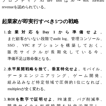
フロンティアAI dev toolは30〜60x forward
revenueを認められている。
起業家が即実行すべき5つの戦略
企業対応をDay 1から準備せよ
。
まだ顧客がいない段階でaudit log、管理コンソール、
SSO、VPCオプションを構築しておく。
販売サイクルが長期化している今、
準備不足は致命傷となる。
水平展開戦略を捨て、垂直特化せよ
。モバイル、
データエンジニアリング、ゲーム開発、
組み込みなど特定領域で圧倒的1位になれば、
multiplesが全く変わる。
ROIを数字で証明せよ
。PR速度、バグ削減率、
開発サイクル短縮時間を社内で測定し、