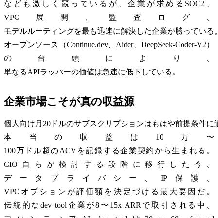
なども激しく競っているが、企業が求めるSOC2、
VPC展開、監査ログ、
モデルルーティングを最も迅速に解決した企業が勝っている
オープンソース（Continue.dev、Aider、DeepSeek-Coder-V2）
の台頭により、
単なるAPIラッパーの価値は急速に低下している。
企業市場こそが真の収益源
個人向け月20ドルのサブスクリプションはもはや前提条件に
本当の収益は10万〜
100万ドル超のACVを記録する企業契約から生まれる。
CIO自らが検討する段階に移行した今、
データプライバシー、IP保護、
VPCオプションが評価額を決定づける最大要因だ。
伝統的なdev tool企業が8〜15x ARRで取引される中、