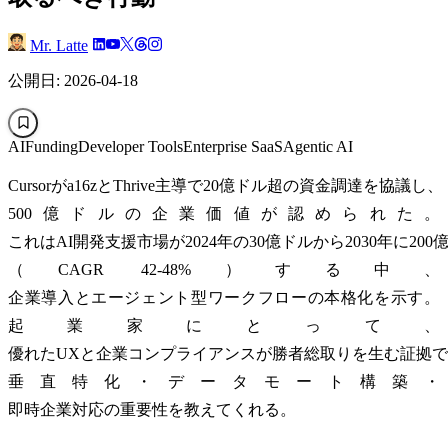
Mr. Latte
公開日: 2026-04-18
AI
Funding
Developer Tools
Enterprise SaaS
Agentic AI
Cursorがa16zとThrive主導で20億ドル超の資金調達を協議し、
500億ドルの企業価値が認められた。
これはAI開発支援市場が2024年の30億ドルから2030年に20
（CAGR 42-48%）する中、
企業導入とエージェント型ワークフローの本格化を示す。
起業家にとって、
優れたUXと企業コンプライアンスが勝者総取りを生む証拠
垂直特化・データモート構築・
即時企業対応の重要性を教えてくれる。