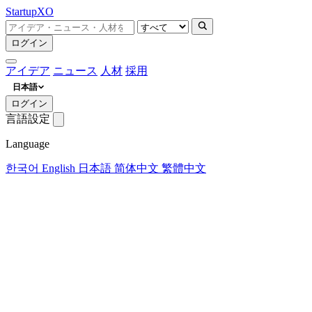
Startup
XO
ログイン
アイデア
ニュース
人材
採用
日本語
ログイン
言語設定
Language
한국어
English
日本語
简体中文
繁體中文