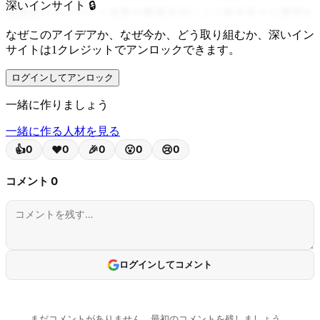
深いインサイト 🔒
退職者のアカウント放置や重複決済により毎月多大な費用を
専任のIT管理者がいない組織では、
なぜこのアイデアか、なぜ今か、どう取り組むか、深いイン
サイトは1クレジットでアンロックできます。
これを手動で追跡することは事実上不可能です。
ログインしてアンロック
最近、
グローバル投資家が企業調達市場に大規模な資本を投入して
一緒に作りましょう
企業は生き残るためにコストを削減しています。また、
一緒に作る人材を見る
オープンバンキングや外部連携環境が成熟し、
自動化されたデータ収集が技術的に容易になった最適なタイ