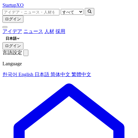
Startup
XO
ログイン
アイデア
ニュース
人材
採用
日本語
ログイン
言語設定
Language
한국어
English
日本語
简体中文
繁體中文