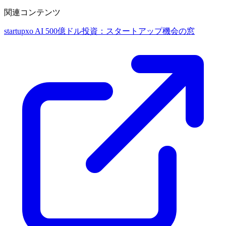
この構造的変化を活かすエージェント専用アプリはまだ空白
関連コンテンツ
startupxo
AI 500億ドル投資：スタートアップ機会の窓