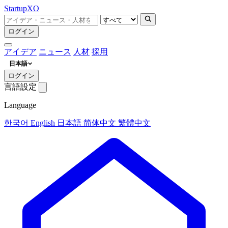
Startup
XO
ログイン
アイデア
ニュース
人材
採用
日本語
ログイン
言語設定
Language
한국어
English
日本語
简体中文
繁體中文