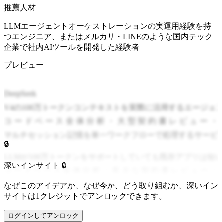
推薦人材
LLMエージェントオーケストレーションの実運用経験を持
つエンジニア、またはメルカリ・LINEのような国内テック
企業で社内AIツールを開発した経験者
プレビュー
DeepSeek
V4の100万トークンコンテキストを実際に活用するエージェン
コードベース全体分析・大型契約書レビュー・
マルチセッション記憶を単一ワークフローで処理するサービ
🔒
LLMが100万トークンをサポートしていても既存アプリは
深いインサイト 🔒
コードベース全体分析・長大な契約書レビュー・
マルチセッション記憶といった実用的なエージェント作業を
なぜこのアイデアか、なぜ今か、どう取り組むか、深いイン
サイトは1クレジットでアンロックできます。
DeepSeek
ログインしてアンロック
V4の登場でロングコンテキストがコスト面でも現実的になっ