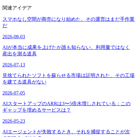
関連アイデア
スマホなし空間が商売になり始めた、その運営はまだ手作業
だ
2026-08-03
AIが本当に成果を上げたか誰も知らない、利用量ではなく
産出を測る道具
2026-07-13
見捨てられたソフトを蘇らせる市場は証明された、その工場
を建てる道具がない
2026-07-05
AIスタートアップのARRは3〜5倍水増しされている：この
ギャップを埋めるサービスは？
2026-05-23
AIエージェントが失敗するとき、それを捕捉することが次