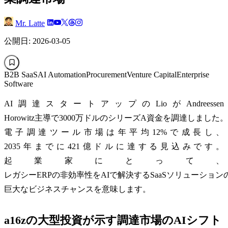
Mr. Latte
公開日: 2026-03-05
B2B SaaS
AI Automation
Procurement
Venture Capital
Enterprise
Software
AI調達スタートアップのLioがAndreessen
Horowitz主導で3000万ドルのシリーズA資金を調達しました。
電子調達ツール市場は年平均12%で成長し、
2035年までに421億ドルに達する見込みです。
起業家にとって、
レガシーERPの非効率性をAIで解決するSaaSソリューショ
巨大なビジネスチャンスを意味します。
a16zの大型投資が示す調達市場のAIシフト