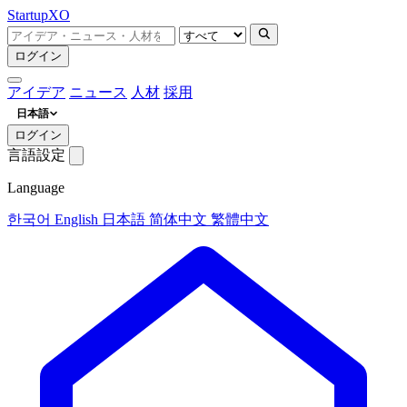
Startup
XO
ログイン
アイデア
ニュース
人材
採用
日本語
ログイン
言語設定
Language
한국어
English
日本語
简体中文
繁體中文