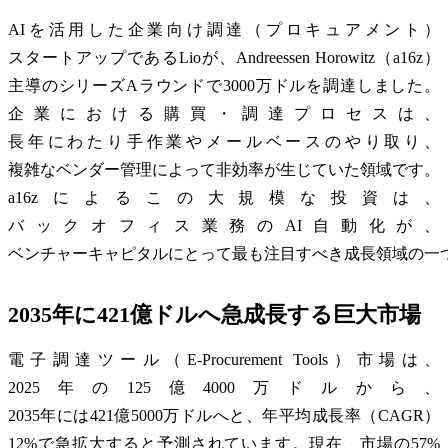
AIを活用した企業向け調達（プロキュアメント）
スタートアップであるLioが、Andreessen Horowitz（a16z）
主導のシリーズAラウンドで3000万ドルを調達しました。
企業における購買・調達プロセスは、
長年にわたり手作業やメールベースのやり取り、
複雑なベンダー管理によって非効率が生じていた領域です。
a16zによるこの大規模な投資は、
バックオフィス業務のAI自動化が、
ベンチャーキャピタルにとって最も注目すべき成長領域の一
2035年に421億ドルへ急成長する巨大市場
電子調達ツール（E-Procurement Tools）市場は、
2025年の125億4000万ドルから、
2035年には421億5000万ドルへと、年平均成長率（CAGR）
12%で急拡大すると予測されています。現在、市場の57%