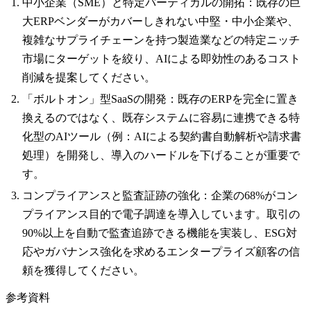
中小企業（SME）と特定バーティカルの開拓：既存の巨
大ERPベンダーがカバーしきれない中堅・中小企業や、
複雑なサプライチェーンを持つ製造業などの特定ニッチ
市場にターゲットを絞り、AIによる即効性のあるコスト
削減を提案してください。
「ボルトオン」型SaaSの開発：既存のERPを完全に置き
換えるのではなく、既存システムに容易に連携できる特
化型のAIツール（例：AIによる契約書自動解析や請求書
処理）を開発し、導入のハードルを下げることが重要で
す。
コンプライアンスと監査証跡の強化：企業の68%がコン
プライアンス目的で電子調達を導入しています。取引の
90%以上を自動で監査追跡できる機能を実装し、ESG対
応やガバナンス強化を求めるエンタープライズ顧客の信
頼を獲得してください。
参考資料