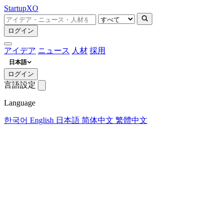
Startup
XO
ログイン
アイデア
ニュース
人材
採用
日本語
ログイン
言語設定
Language
한국어
English
日本語
简体中文
繁體中文