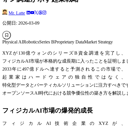
Mr. Latte
公開日: 2026-03-09
Physical AI
Robotics
Series B
Proprietary Data
Market Strategy
XYZが130億ウォンのシリーズB資金調達を完了し、
フィジカルAI市場が本格的な成長期に入ったことを証明しま
2033年に497億ドルへ達すると予測されるこの市場で、
起業家はハードウェアの独自性ではなく、
特化型データとバーティカルソリューションに注力すべきで
オープンソースAI時代における競争優位性の築き方を解説し
フィジカルAI市場の爆発的成長
フィジカルAI技術企業のXYZが、