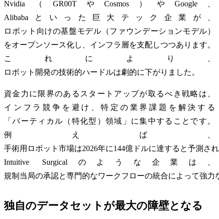
Nvidia（GR00TやCosmos）やGoogle、
Alibabaといった巨大テック企業が、
ロボット向けの基盤モデル（ファウンデーションモデル）
をオープンソース化し、インフラ層を支配しつつあります。
これにより、
ロボット開発の技術的ハードルは劇的に下がりました。
資金力に限界のあるスタートアップが取るべき戦略は、
インフラ競争を避け、特定の業界課題を解決する
「バーティカル（特化型）領域」に集中することです。
例えば、
手術用ロボット市場は2026年に144億ドルに達すると予測さ
Intuitive Surgicalのような企業は、
規制当局の承認と専門的なワークフローの統合によって強力
独自のデータセットが最大の障壁となる