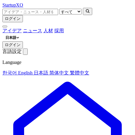
Startup
XO
ログイン
アイデア
ニュース
人材
採用
日本語
ログイン
言語設定
Language
한국어
English
日本語
简体中文
繁體中文