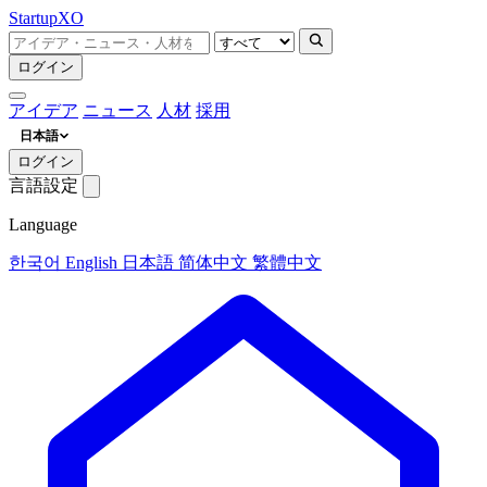
Startup
XO
ログイン
アイデア
ニュース
人材
採用
日本語
ログイン
言語設定
Language
한국어
English
日本語
简体中文
繁體中文