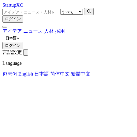
Startup
XO
ログイン
アイデア
ニュース
人材
採用
日本語
ログイン
言語設定
Language
한국어
English
日本語
简体中文
繁體中文