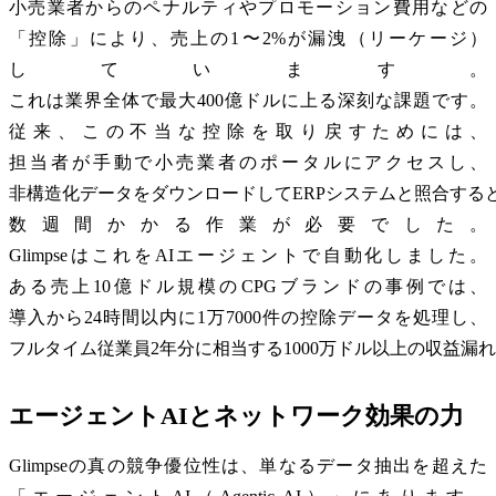
小売業者からのペナルティやプロモーション費用などの
「控除」により、売上の1〜2%が漏洩（リーケージ）
しています。
これは業界全体で最大400億ドルに上る深刻な課題です。
従来、この不当な控除を取り戻すためには、
担当者が手動で小売業者のポータルにアクセスし、
非構造化データをダウンロードしてERPシステムと照合する
数週間かかる作業が必要でした。
GlimpseはこれをAIエージェントで自動化しました。
ある売上10億ドル規模のCPGブランドの事例では、
導入から24時間以内に1万7000件の控除データを処理し、
フルタイム従業員2年分に相当する1000万ドル以上の収益
エージェントAIとネットワーク効果の力
Glimpseの真の競争優位性は、単なるデータ抽出を超えた