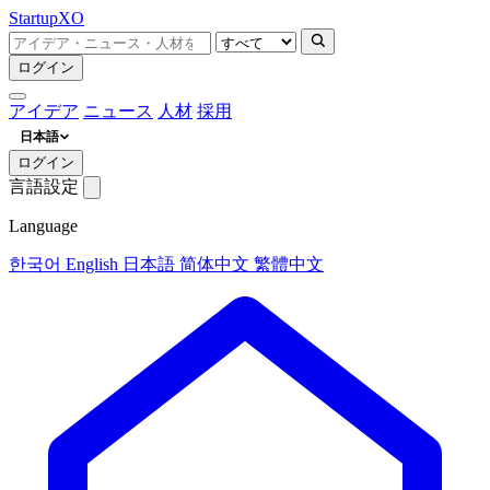
Startup
XO
ログイン
アイデア
ニュース
人材
採用
日本語
ログイン
言語設定
Language
한국어
English
日本語
简体中文
繁體中文