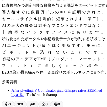
に直接的かつ測定可能な影響を与える課題をターゲットにす
導入後すぐに数百万ドルのROIを証明できれば、
セールスサイクルは劇的に短縮されます。第二に、
AIの最大の機会は派手なフロントエンドではなく、
非効率なバックオフィスにあります。
断片化されたポータルや非構造化データが散乱する領域こそ
AIエージェントが最も輝く場所です。第三に、
ピボットを恐れないことです。
初期のアイデアがPMF（プロダクト・マーケット・
フィット）に達しなかった場合、
B2B企業が最も痛みを伴う資金繰りのボトルネックに目を向
参考資料
After pivoting, Y Combinator grad Glimpse raises $35M led
by a16z
· TechCrunch Startups