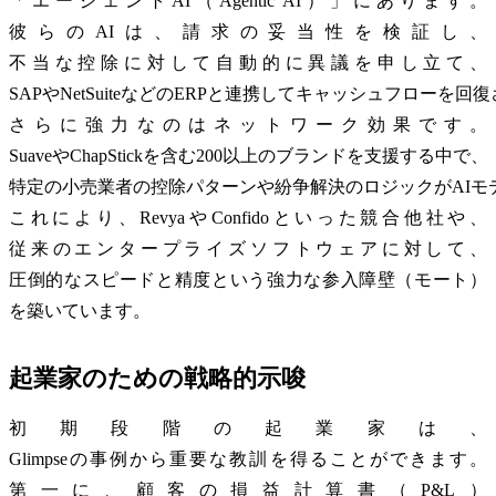
「エージェントAI（Agentic AI）」にあります。
彼らのAIは、請求の妥当性を検証し、
不当な控除に対して自動的に異議を申し立て、
SAPやNetSuiteなどのERPと連携してキャッシュフローを回
さらに強力なのはネットワーク効果です。
SuaveやChapStickを含む200以上のブランドを支援する中で、
特定の小売業者の控除パターンや紛争解決のロジックがAIモ
これにより、RevyaやConfidoといった競合他社や、
従来のエンタープライズソフトウェアに対して、
圧倒的なスピードと精度という強力な参入障壁（モート）
を築いています。
起業家のための戦略的示唆
初期段階の起業家は、
Glimpseの事例から重要な教訓を得ることができます。
第一に、顧客の損益計算書（P&L）