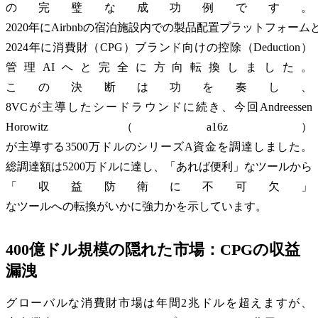
の完璧な成功例です。
2020年にAirbnbの宿泊施設内での製品配置プラットフォー
2024年に消費財（CPG）ブランド向けの控除（Deduction）
管理AIへと完全に方向転換しました。
この決断は功を奏し、
8VCが主導したシードラウンドに続き、今回Andreessen
Horowitz（a16z）
が主導する3500万ドルのシリーズA資金を調達しました。
総調達額は5200万ドルに達し、「あれば便利」なツールから
「収益防衛に不可欠」
なツールへの転換がいかに強力かを示しています。
400億ドル規模の隠れた市場：CPGの収益
漏洩
グローバルな消費財市場は年間2兆ドルを超えますが、