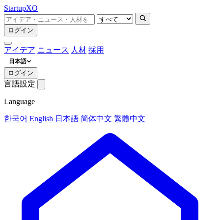
Startup
XO
ログイン
アイデア
ニュース
人材
採用
日本語
ログイン
言語設定
Language
한국어
English
日本語
简体中文
繁體中文