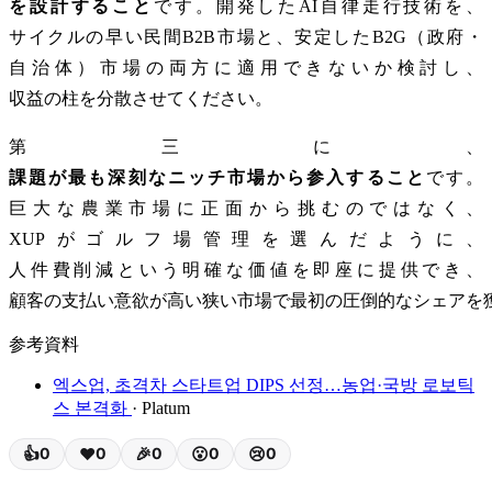
を設計すること
です。開発したAI自律走行技術を、
サイクルの早い民間B2B市場と、安定したB2G（政府・
自治体）市場の両方に適用できないか検討し、
収益の柱を分散させてください。
第三に、
課題が最も深刻なニッチ市場から参入すること
です。
巨大な農業市場に正面から挑むのではなく、
XUPがゴルフ場管理を選んだように、
人件費削減という明確な価値を即座に提供でき、
顧客の支払い意欲が高い狭い市場で最初の圧倒的なシェアを
参考資料
엑스업, 초격차 스타트업 DIPS 선정…농업·국방 로보틱
스 본격화
· Platum