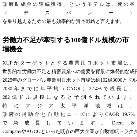
政府助成金の連続獲得」というモデルは、死の谷
（デスバレー）
を乗り越えるための最も効率的な資本戦略と言えます。
労働力不足が牽引する100億ドル規模の市
場機会
XUPがターゲットとする農業用ロボット市場は、
世界的な労働力不足と精密農業への需要を背景に爆発的な成
2025年のグローバル農業用ロボット市場は約102億3000万ド
2030年までに年平均（CAGR）22.4%で成長し、
282億ドル規模になると予測されています。
特にアジア太平洋地域は、
政府の補助金と自動化ニーズによりCAGR 19.7%
で急成長しています。Deere &
CompanyやAGCOといった既存の巨大企業が自動運転トラ