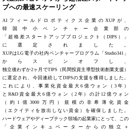
プへの最速スケーリング
AIフィールドロボティクス企業のXUPが、
韓国中小ベンチャー企業部の
「超格差スタートアッププロジェクト（DIPS）」
に選定されました。
XUPはLG電子の社内ベンチャープログラム「Studio341」
からスピンオフし、
独立後わずか2ヶ月でTIPS（民間投資主導型技術創業支援）
に選定され、今回連続してDIPSの支援を獲得しました。
これにより、事業化資金最大6億ウォン（3年）
とR&D資金最大6億ウォン（2年）の計12億ウォン
（約1億3000万円）規模の非希薄化資金
（エクイティを放出しない資金）を確保しました。
ハードウェアやディープテック領域の起業家にとって、この
「企業インキュベーターからの独立＋