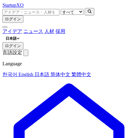
Startup
XO
ログイン
アイデア
ニュース
人材
採用
日本語
ログイン
言語設定
Language
한국어
English
日本語
简体中文
繁體中文