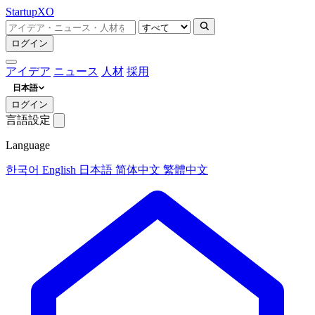
Startup
XO
ログイン
アイデア
ニュース
人材
採用
日本語
ログイン
言語設定
Language
한국어
English
日本語
简体中文
繁體中文