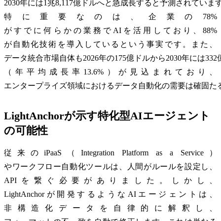
2030年には1兆8,117億ドルへと急成長すると予測されていま
特に重要なのは、企業の78%
がすでに何らかの業務でAIを活用しており、88%
が自動化技術を導入しているという事実です。また、
データ統合市場自体も2026年の175億ドルから2030年には33
（年平均成長率13.6%）が見込まれており、
エンタープライズ領域におけるデータ自動化の需要は確固た
LightAnchorが示す特化型AIエージェント
の可能性
従来のiPaaS（Integration Platform as a Service）
やワークフロー自動化ツールは、人間がルールを設定し、
APIを繋ぐ必要がありました。しかし、
LightAnchorが開発するようなAIエージェントは、
非構造化データを自律的に解釈し、