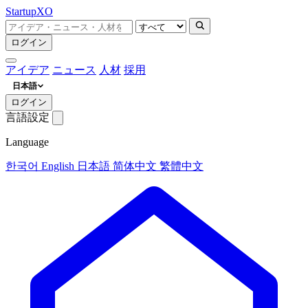
Startup
XO
ログイン
アイデア
ニュース
人材
採用
日本語
ログイン
言語設定
Language
한국어
English
日本語
简体中文
繁體中文