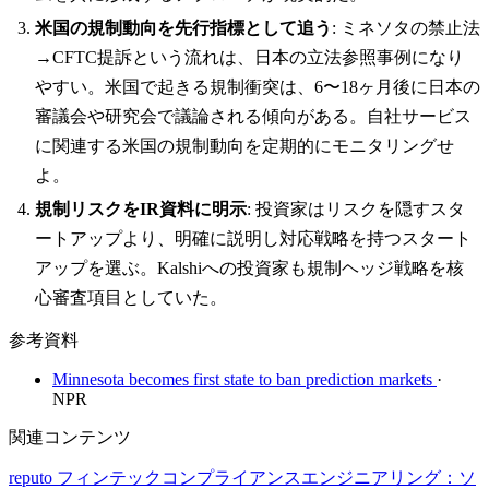
米国の規制動向を先行指標として追う
: ミネソタの禁止法
→CFTC提訴という流れは、日本の立法参照事例になり
やすい。米国で起きる規制衝突は、6〜18ヶ月後に日本の
審議会や研究会で議論される傾向がある。自社サービス
に関連する米国の規制動向を定期的にモニタリングせ
よ。
規制リスクをIR資料に明示
: 投資家はリスクを隠すスタ
ートアップより、明確に説明し対応戦略を持つスタート
アップを選ぶ。Kalshiへの投資家も規制ヘッジ戦略を核
心審査項目としていた。
参考資料
Minnesota becomes first state to ban prediction markets
·
NPR
関連コンテンツ
reputo
フィンテックコンプライアンスエンジニアリング：ソ