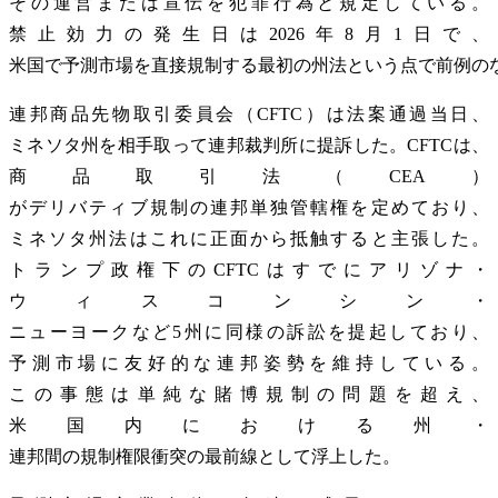
その運営または宣伝を犯罪行為と規定している。
禁止効力の発生日は2026年8月1日で、
米国で予測市場を直接規制する最初の州法という点で前例の
連邦商品先物取引委員会（CFTC）は法案通過当日、
ミネソタ州を相手取って連邦裁判所に提訴した。CFTCは、
商品取引法（CEA）
がデリバティブ規制の連邦単独管轄権を定めており、
ミネソタ州法はこれに正面から抵触すると主張した。
トランプ政権下のCFTCはすでにアリゾナ・
ウィスコンシン・
ニューヨークなど5州に同様の訴訟を提起しており、
予測市場に友好的な連邦姿勢を維持している。
この事態は単純な賭博規制の問題を超え、
米国内における州・
連邦間の規制権限衝突の最前線として浮上した。