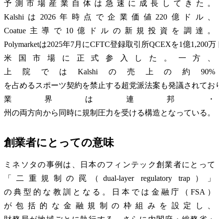
予測市場産業自体は急速に成長してきた。
Kalshiは2026年時点で企業価値220億ドル、
Coatue主導で10億ドルの新規投資を調達。
Polymarketは2025年7月にCFTC登録取引所QCEXを1億1,2
米国市場に正式参入した。一方、
上院ではKalshiの売上の約90%
を占めるスポーツ契約を禁止する超党派法案も発議されてお
業界は連邦・
州の両方向から同時に規制圧力を受ける構造となっている。
創業者にとっての意味
ミネソタの事例は、日本のフィンテック創業者にとって
「二重規制の罠（dual-layer regulatory trap）」
の典型的な教訓となる。日本では金融庁（FSA）
が包括的な金融規制の枠組みを設定し、