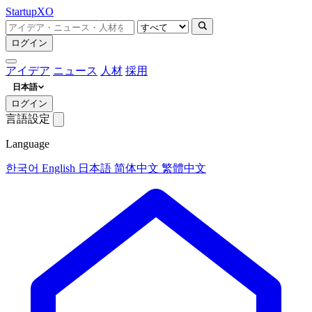
Startup
XO
ログイン
アイデア
ニュース
人材
採用
日本語
ログイン
言語設定
Language
한국어
English
日本語
简体中文
繁體中文