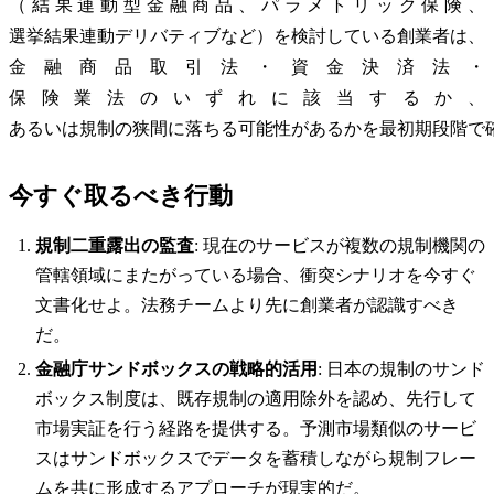
（結果連動型金融商品、パラメトリック保険、
選挙結果連動デリバティブなど）を検討している創業者は、
金融商品取引法・資金決済法・
保険業法のいずれに該当するか、
あるいは規制の狭間に落ちる可能性があるかを最初期段階で
今すぐ取るべき行動
規制二重露出の監査
: 現在のサービスが複数の規制機関の
管轄領域にまたがっている場合、衝突シナリオを今すぐ
文書化せよ。法務チームより先に創業者が認識すべき
だ。
金融庁サンドボックスの戦略的活用
: 日本の規制のサンド
ボックス制度は、既存規制の適用除外を認め、先行して
市場実証を行う経路を提供する。予測市場類似のサービ
スはサンドボックスでデータを蓄積しながら規制フレー
ムを共に形成するアプローチが現実的だ。