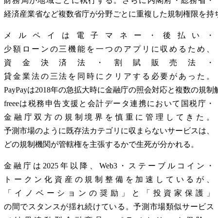
財務局が地域ごとに執行する。さらに内閣府・総務省・
経済産業省など複数省庁が分野ごとに重複した規制権限を持
メルペイは電子マネー・後払い・
少額ローンの三機能を一つのアプリに収めるため、
資金決済法・割賦販売法・
貸金業法の三法を同時にクリアする必要があった。
PayPayは2018年の急拡大時に金融庁の照会対応と複数の
freeeは税務申告支援と会計データ連携において国税庁・
金融庁双方の規制境界を慎重に管理してきた。
予測市場のように既存法カテゴリに収まらないサービスは、
どの規制機関が管轄権を主張するかで生死が分かれる。
金融庁は2025年以降、Web3・ステーブルコイン・
トークン化資産の規制整備を加速しているが、
「イノベーションの奨励」と「投資家保護」
の間でスタンスが揺れ続けている。予測市場類似サービス