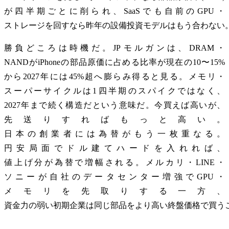
が四半期ごとに削られ、SaaSでも自前のGPU・
ストレージを回すなら昨年の設備投資モデルはもう合わない
勝負どころは時機だ。JPモルガンは、DRAM・
NANDがiPhoneの部品原価に占める比率が現在の10〜15%
から2027年には45%超へ膨らみ得ると見る。メモリ・
スーパーサイクルは1四半期のスパイクではなく、
2027年まで続く構造だという意味だ。今買えば高いが、
先送りすればもっと高い。
日本の創業者には為替がもう一枚重なる。
円安局面でドル建てハードを入れれば、
値上げ分が為替で増幅される。メルカリ・LINE・
ソニーが自社のデータセンター増強でGPU・
メモリを先取りする一方、
資金力の弱い初期企業は同じ部品をより高い終盤価格で買う