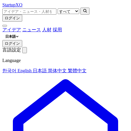
Startup
XO
ログイン
アイデア
ニュース
人材
採用
日本語
ログイン
言語設定
Language
한국어
English
日本語
简体中文
繁體中文