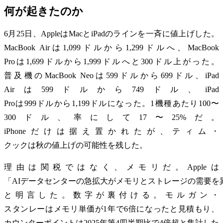
何が起きたのか
6月25日、AppleはMacとiPadのラインを一斉に値上げした。
MacBook Airは1,099ドルから1,299ドルへ、MacBook
Proは1,699ドルから1,999ドルへと300ドル上がった。
普及機のMacBook Neoは599ドルから699ドル、iPad
Airは599ドルから749ドル、iPad
Proは999ドルから1,199ドルになった。1機種あたり100〜
300ドル、率にして17〜25%だ。
iPhoneだけは据え置かれたが、ティム・
クックは秋の値上げの可能性を残した。
理由は関税ではなく、メモリだ。Appleは
「AIデータセンターの急拡大がメモリとストレージの需要を
と明言した。数字が裏付ける。モルガン・
スタンレーはメモリ単価が1年で6倍になったと見積もり、
カウンターポイントは2025年第4四半期比で4倍超と集計した