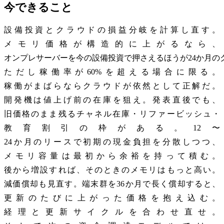
今できること
設備投資とクラウドの損益分岐を計算し直す。
メモリ価格が構造的に上がるなら、
オンプレサーバーを今の設備投資で押さえるほうが24か月の
ただし稼働率が60%を超える場合に限る。
稼働がまばらならクラウドが依然として正解だ。
開発機は値上げ前の在庫を狙え。発表直後でも、
旧価格のまま残るチャネル在庫・リファービッシュ・
教育割引の枠がある。12〜
24か月のリースで初期の現金負担を分散しつつ、
メモリ容量は最初から余裕を持って積む。
後から増設すれば、そのときのメモリはもっと高い。
減価償却も見直す。端末群を36か月で長く償却すると、
更新のたびに上がった価格を抱え込む。
経理と更新サイクルを合わせ直せ。