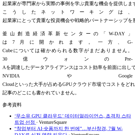
起業家が専門家から実際の事例を学ぶ貴重な機会を提供しま
こうしたネットワーキングは、
起業家にとって貴重な投資機会や戦略的パートナーシップを
釜山創造経済革新センターの「W-DAY」
は7月に開かれます。一方、G-
Cubeについては確かめられる数字がまだありません。
30億ウォンのPre-
Aを調達したデータアライアンスはコスト効率を前面に出し
NVIDIAやGoogle
Cloudといった大手が占めるGPUクラウド市場でコストをど
記事のどこにも書かれていません。
参考資料
‘무소유 GPU 클라우드’ 데이터얼라이언스, 초격차 스타
트업 선정
· VentureSquare
“창업부터 AI·숏폼까지 한 번에”…부산창경, 7월 W-
DAY로 실전 역량 키운다
· VentureSquare