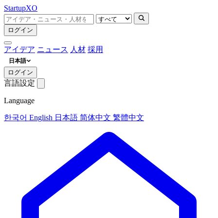
Startup
XO
ログイン
アイデア
ニュース
人材
採用
日本語
ログイン
言語設定
Language
한국어
English
日本語
简体中文
繁體中文