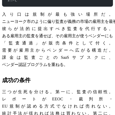
  S --> C
入り口は規制が最も強い場所だ。
ニューヨーク市のように偏り監査が義務の市場の雇用主を最
彼らが法的に提出すべき監査を代行する。
ある雇用主の監査を通せば、その雇用主が使うベンダーにも
「監査通過」が販売条件として付く。
需要が雇用主からベンダーへ広がる構造だ。
課金は監査ごとのSaaSサブスクに、
ベンダー認証プログラムを重ねる。
成功の条件
三つが生死を分ける。第一に、監査の信頼性。
レポートがEEOC・裁判所・
EU規制が認める方式でなければ売れない。
統計手法が揺れれば法務は買わない。第二に、