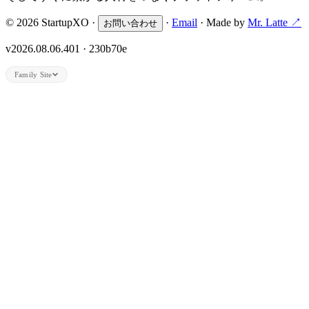
© 2026 StartupXO ·
·
Email
· Made by
Mr. Latte ↗
お問い合わせ
v2026.08.06.401 · 230b70e
Family Site