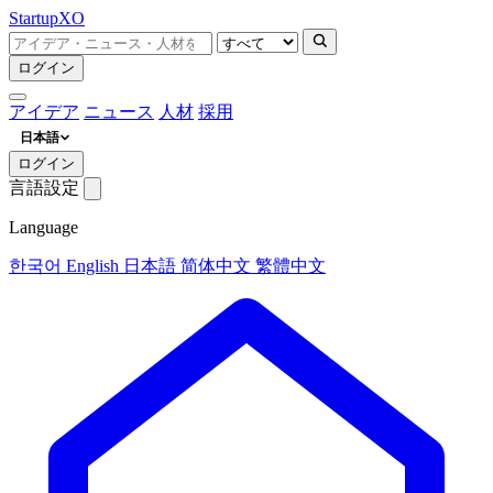
Startup
XO
ログイン
アイデア
ニュース
人材
採用
日本語
ログイン
言語設定
Language
한국어
English
日本語
简体中文
繁體中文