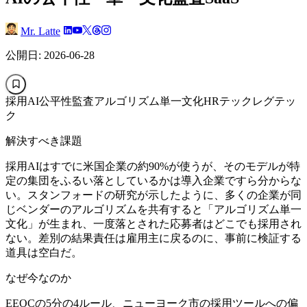
Mr. Latte
公開日: 2026-06-28
採用AI
公平性監査
アルゴリズム単一文化
HRテック
レグテッ
ク
解決すべき課題
採用AIはすでに米国企業の約90%が使うが、そのモデルが特
定の集団をふるい落としているかは導入企業ですら分からな
い。スタンフォードの研究が示したように、多くの企業が同
じベンダーのアルゴリズムを共有すると「アルゴリズム単一
文化」が生まれ、一度落とされた応募者はどこでも採用され
ない。差別の結果責任は雇用主に戻るのに、事前に検証する
道具は空白だ。
なぜ今なのか
EEOCの5分の4ルール、ニューヨーク市の採用ツールへの偏