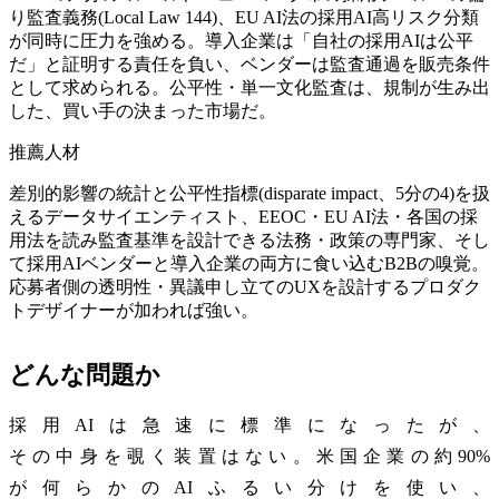
り監査義務(Local Law 144)、EU AI法の採用AI高リスク分類
が同時に圧力を強める。導入企業は「自社の採用AIは公平
だ」と証明する責任を負い、ベンダーは監査通過を販売条件
として求められる。公平性・単一文化監査は、規制が生み出
した、買い手の決まった市場だ。
推薦人材
差別的影響の統計と公平性指標(disparate impact、5分の4)を扱
えるデータサイエンティスト、EEOC・EU AI法・各国の採
用法を読み監査基準を設計できる法務・政策の専門家、そし
て採用AIベンダーと導入企業の両方に食い込むB2Bの嗅覚。
応募者側の透明性・異議申し立てのUXを設計するプロダク
トデザイナーが加われば強い。
どんな問題か
採用AIは急速に標準になったが、
その中身を覗く装置はない。米国企業の約90%
が何らかのAIふるい分けを使い、