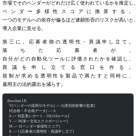
市場でそのベンダーがどれだけ広く使われているかを推定し
ベンダー多様性スコアに換算する。
一つのモデルへの依存が偏るほど連鎖拒否のリスクが高いと
導入企業に見せる。
第三に、応募者側の透明性・異議申し立て。
落ちた応募者が、
自分がどの自動化ツールに評価されたかを確認し、
異議を申し立てる窓口を作る。
規制が求める透明性を製品で満たすと同時に、
雇用主の法的露出を減らす。
flowchart LR
  V[ベンダーの採用AIモデル] --> A[差別的影響の監査]
  H[合格・不合格データ] --> A
  A --> R[監査レポート - 5分の4ルール]
  V --> M[単一文化エクスポージャー]
  M --> S[ベンダー多様性スコア]
  R --> C[応募者の透明性・異議申し立て]