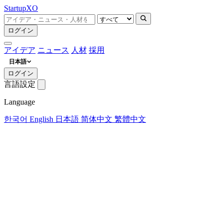
Startup
XO
ログイン
アイデア
ニュース
人材
採用
日本語
ログイン
言語設定
Language
한국어
English
日本語
简体中文
繁體中文