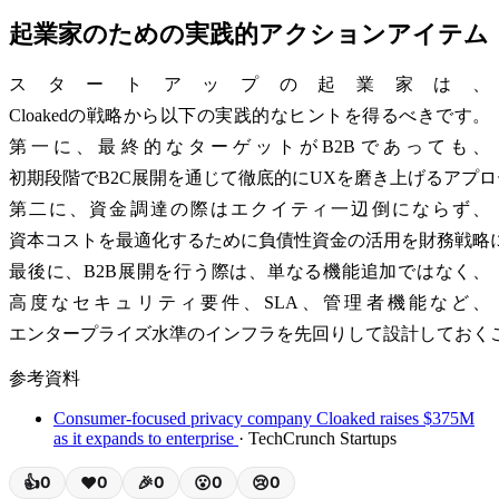
起業家のための実践的アクションアイテム
スタートアップの起業家は、
Cloakedの戦略から以下の実践的なヒントを得るべきです。
第一に、最終的なターゲットがB2Bであっても、
初期段階でB2C展開を通じて徹底的にUXを磨き上げるアプ
第二に、資金調達の際はエクイティ一辺倒にならず、
資本コストを最適化するために負債性資金の活用を財務戦略
最後に、B2B展開を行う際は、単なる機能追加ではなく、
高度なセキュリティ要件、SLA、管理者機能など、
エンタープライズ水準のインフラを先回りして設計しておく
参考資料
Consumer-focused privacy company Cloaked raises $375M
as it expands to enterprise
· TechCrunch Startups