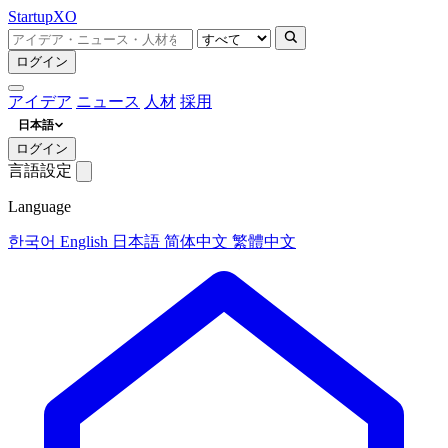
Startup
XO
ログイン
アイデア
ニュース
人材
採用
日本語
ログイン
言語設定
Language
한국어
English
日本語
简体中文
繁體中文