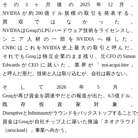
その3ヶ月後の2025年12月、
NVIDIAが約200億ドル規模の取引を発表する。
買収ではなかった。
NVIDIAはGroqのLPUハードウェア技術をライセンスし、
シニア人材の一部をNVIDIAへ移した。
CNBCはこれをNVIDIA史上最大の取引と呼んだ。
それでもGroqは独立企業のまま残り、元CFOのSimon
EdwardsがCEOに就いた。業界が「not-acqui-hire」
と呼んだ形だ。技術と人は取り込むが、会社は殺さない。
そして2026年5月、
Groqが再び資金を調達中だとの報道が出た。6.5億ドル、
既存投資家対象。
DisruptiveとInfinituumがラウンドをバックストップする
資金はGroqが自社チップ上に築いた推論「ネオクラウド
（neocloud）」事業へ向かう。