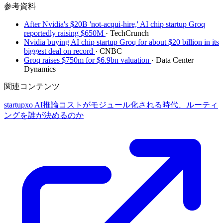
参考資料
After Nvidia's $20B 'not-acqui-hire,' AI chip startup Groq
reportedly raising $650M
· TechCrunch
Nvidia buying AI chip startup Groq for about $20 billion in its
biggest deal on record
· CNBC
Groq raises $750m for $6.9bn valuation
· Data Center
Dynamics
関連コンテンツ
startupxo
AI推論コストがモジュール化される時代、ルーティ
ングを誰が決めるのか