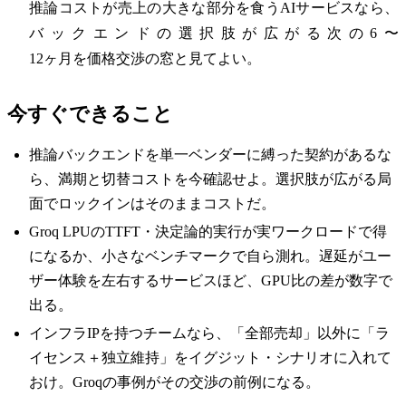
推論コストが売上の大きな部分を食うAIサービスなら、
バックエンドの選択肢が広がる次の6〜
12ヶ月を価格交渉の窓と見てよい。
今すぐできること
推論バックエンドを単一ベンダーに縛った契約があるな
ら、満期と切替コストを今確認せよ。選択肢が広がる局
面でロックインはそのままコストだ。
Groq LPUのTTFT・決定論的実行が実ワークロードで得
になるか、小さなベンチマークで自ら測れ。遅延がユー
ザー体験を左右するサービスほど、GPU比の差が数字で
出る。
インフラIPを持つチームなら、「全部売却」以外に「ラ
イセンス＋独立維持」をイグジット・シナリオに入れて
おけ。Groqの事例がその交渉の前例になる。