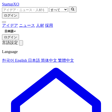
Startup
XO
ログイン
アイデア
ニュース
人材
採用
日本語
ログイン
言語設定
Language
한국어
English
日本語
简体中文
繁體中文