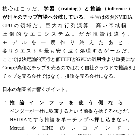
核心はこうだ。
学習（training）と推論（inference）
が別々のチップ市場へ分岐している。
学習は依然NVIDIA
GPUの領域だ。巨大な行列演算、高い帯域幅、
圧倒的なエコシステム。だが推論は違う。
モデルを一度作り終えたあと、
各リクエストを最も安く速く処理するゲームだ。
ここでは決定論的実行と低TTFTがGPUの汎用性より重要に
Groqが高価なチップを売るのではなく自社クラウドで推論
チップを売る会社ではなく、推論を売る会社になる。
日本の創業者に響くポイント。
推論インフラを使う側なら
、
ベンダーが一社に収束するという前提を捨てるべきだ。
NVIDIAですら推論を単一チップへ押し込まない。
MercariやLINEのレコメンド、