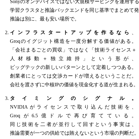
Sonyのオンデバイスではない大規模サービングを運用す
学習クラスタと推論バックエンドを同じ基準でまとめて発
推論は別に、最も安い場所で。
インフラスタートアップを作るなら
、
Groqのイグジット構造を一度分解する価値がある。
「会社まるごとの買収」ではなく「技術ライセンス＋
人材移動＋独立維持」という形が、
ビッグテックの新しいパターンとして定着しつつある。
創業者にとっては交渉カードが増えるということだ。
会社を渡さずに中核IPの価値を現金化する道が生まれる。
タイミングのシグナル。
NVIDIAがライセンスで取り込んだ技術を、
Groqが6.5億ドルで再び育てている。
同じ技術を二者が並行して回すという事実は、
推論需要が一つの供給では賄えないという市場の判断だ。