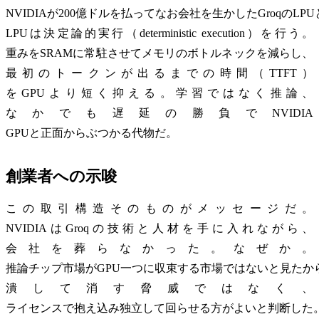
NVIDIAが200億ドルを払ってなお会社を生かしたGroqのLP
LPUは決定論的実行（deterministic execution）を行う。
重みをSRAMに常駐させてメモリのボトルネックを減らし、
最初のトークンが出るまでの時間（TTFT）
をGPUより短く抑える。学習ではなく推論、
なかでも遅延の勝負でNVIDIA
GPUと正面からぶつかる代物だ。
創業者への示唆
この取引構造そのものがメッセージだ。
NVIDIAはGroqの技術と人材を手に入れながら、
会社を葬らなかった。なぜか。
推論チップ市場がGPU一つに収束する市場ではないと見たか
潰して消す脅威ではなく、
ライセンスで抱え込み独立して回らせる方がよいと判断した