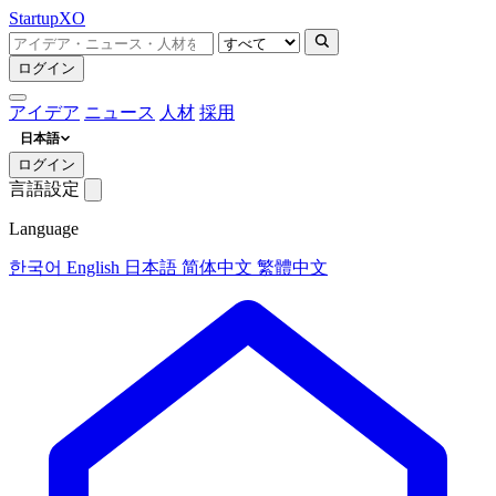
Startup
XO
ログイン
アイデア
ニュース
人材
採用
日本語
ログイン
言語設定
Language
한국어
English
日本語
简体中文
繁體中文