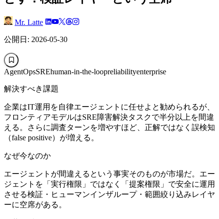
Mr. Latte
公開日: 2026-05-30
AgentOps
SRE
human-in-the-loop
reliability
enterprise
解決すべき課題
企業はIT運用を自律エージェントに任せよと勧められるが、
フロンティアモデルはSRE障害解決タスクで半分以上を間違
える。さらに調査ターンを増やすほど、正解ではなく誤検知
（false positive）が増える。
なぜ今なのか
エージェントが間違えるという事実そのものが市場だ。エー
ジェントを「実行権限」ではなく「提案権限」で安全に運用
させる検証・ヒューマンインザループ・範囲絞り込みレイヤ
ーに空席がある。