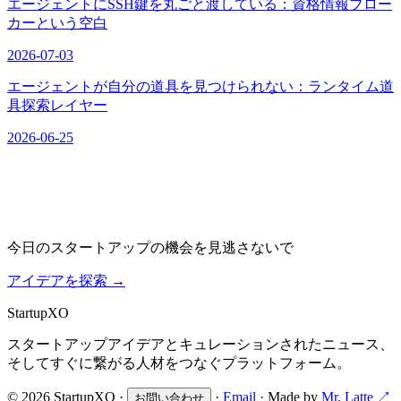
エージェントにSSH鍵を丸ごと渡している：資格情報ブロー
カーという空白
2026-07-03
エージェントが自分の道具を見つけられない：ランタイム道
具探索レイヤー
2026-06-25
今日のスタートアップの機会を見逃さないで
アイデアを探索
→
Startup
XO
スタートアップアイデアとキュレーションされたニュース、
そしてすぐに繋がる人材をつなぐプラットフォーム。
© 2026 StartupXO ·
·
Email
· Made by
Mr. Latte ↗
お問い合わせ