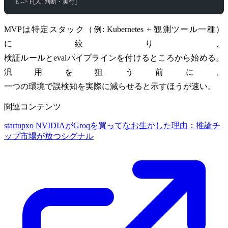
  E --> F[人: 判断・実行]
MVPは特定スタック（例: Kubernetes + 観測ツール一種）
に絞り、
検証ルールとevalパイプラインを付けるところから始める。
汎用を狙う前に、
一つの環境で誤検知を実際に減らせると示すほうが速い。
関連コンテンツ
startupxo
NVIDIAがGroqを買ってなお生かした理由：推論チ
ップ市場が放つシグナル