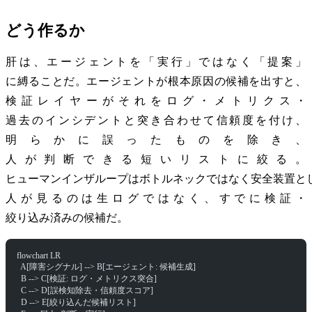
どう作るか
肝は、エージェントを「実行」ではなく「提案」
に縛ることだ。エージェントが根本原因の候補を出すと、
検証レイヤーがそれをログ・メトリクス・
過去のインシデントと突き合わせて信頼度を付け、
明らかに誤ったものを除き、
人が判断できる短いリストに絞る。
ヒューマンインザループはボトルネックではなく安全装置と
人が見るのは生ログではなく、すでに検証・
絞り込み済みの候補だ。
flowchart LR
  A[障害シグナル] --> B[エージェント: 候補生成]
  B --> C[検証: ログ・メトリクス突合]
  C --> D[誤検知除去・信頼度スコア]
  D --> E[絞り込んだ候補リスト]