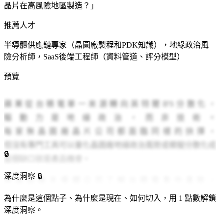
晶片在高風險地區製造？」
推薦人才
半導體供應鏈專家（晶圓廠製程和PDK知識），地緣政治風
險分析師，SaaS後端工程師（資料管道、評分模型）
預覽
蘋果從台積電單一來源轉向英特爾IFS分散化，
驅動力是地緣政治，而非技術。
每家無晶圓廠晶片公司都面臨同樣的抉擇，
但沒有專門工具可以量化晶圓廠地緣政治風險或模擬分散化成
🔒
這個缺口就是產品機會。
深度洞察 🔒
無晶圓廠半導體公司了解台積電集中風險，
但沒有專用工具來量化晶圓廠地緣政治風險，
為什麼是這個點子、為什麼是現在、如何切入，用 1 點數解鎖
或模擬切換到英特爾IFS、三星晶圓代工或格芯的成本。
深度洞察。