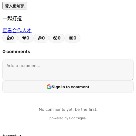
董事會級別的供應鏈決策依賴顧問報告和試算表。
登入後解鎖
蘋果-英特爾晶圓廠協議（WSJ，2026-05-08），
一起打造
在白宮直接介入下促成，
查看合作人才
正式將地緣政治提升為晶片供應鏈決策的首要變量。
CHIPS法案激勵、美中科技脫鉤和台海緊張局勢同時發力。
每位CTO/CSCO現在都必須回答：
「我們有多少百分比的晶片在高風險地區製造？」