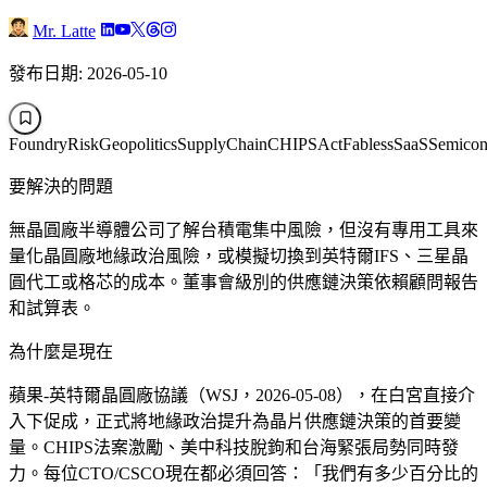
Mr. Latte
發布日期: 2026-05-10
FoundryRisk
GeopoliticsSupplyChain
CHIPSAct
FablessSaaS
Semicond
要解決的問題
無晶圓廠半導體公司了解台積電集中風險，但沒有專用工具來
量化晶圓廠地緣政治風險，或模擬切換到英特爾IFS、三星晶
圓代工或格芯的成本。董事會級別的供應鏈決策依賴顧問報告
和試算表。
為什麼是現在
蘋果-英特爾晶圓廠協議（WSJ，2026-05-08），在白宮直接介
入下促成，正式將地緣政治提升為晶片供應鏈決策的首要變
量。CHIPS法案激勵、美中科技脫鉤和台海緊張局勢同時發
力。每位CTO/CSCO現在都必須回答：「我們有多少百分比的