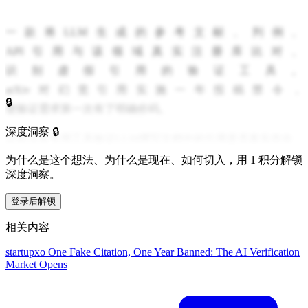
一款将LLM生成的参考文献、判例、
API引用与该领域真实注册库比对、
识别虚假引用的验证工具。
arXiv对幻觉引用实施一年投稿禁令，
🔒
使验证需求第一次有了明确价码。
深度洞察 🔒
目前没有专用工具验证LLM撰写文档中的引用是否真实存在，
研究者、律师、工程师只能逐条手动核对，或干脆不核对。
为什么是这个想法、为什么是现在、如何切入，用 1 积分解锁
深度洞察。
arXiv对幻觉引用的投稿者实施一年投稿禁令，
登录后解锁
使过去成本模糊的「AI输出验证」第一次有了量化的价码。
相关内容
startupxo
One Fake Citation, One Year Banned: The AI Verification
Market Opens