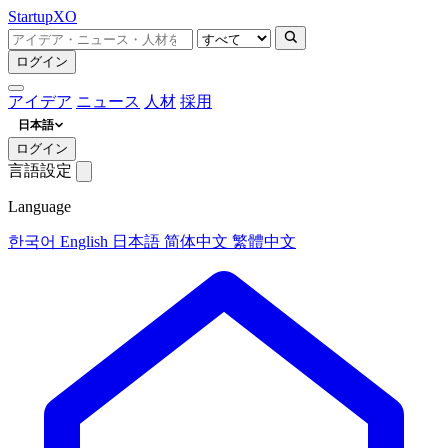
Startup
XO
ログイン
アイデア
ニュース
人材
採用
日本語
ログイン
言語設定
Language
한국어
English
日本語
简体中文
繁體中文