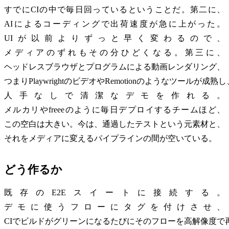
すでにCIの中で毎日回っているということだ。第二に、
AIによるコーディングで出荷速度が急に上がった。
UIが以前よりずっと早く変わるので、
メディアのずれもその分ひどくなる。第三に、
ヘッドレスブラウザとプログラムによる動画レンダリング、
つまりPlaywrightのビデオやRemotionのようなツールが成熟し
人手なしで清潔なデモを作れる。
メルカリやfreeeのように毎日デプロイするチームほど、
この空白は大きい。今は、通過したテストという元素材と、
それをメディアに変えるパイプラインの間が空いている。
どう作るか
既存のE2Eスイートに接続する。
デモに使うフローにタグを付けさせ、
CIでビルドがグリーンになるたびにそのフローを高解像度で