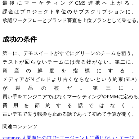
最後にマーケティングCMS連携へ上がる。
課金はプロジェクト単位のサブスクリプションに、
承認ワークフローとブランド審査を上位プランとして乗せる
成功の条件
第一に、デモスイートがすでにグリーンのチームを狙う。
テストが回らないチームには売る物がない。第二に、
資産の鮮度を指標にする。
メディアがNビルドより古くならないという約束(SLA)
が製品の核だ。第三に、
買い手をエンジニアではなくマーケティングやPMMに定める
費用を節約する話ではなく、
古いデモで失う転換を止める話であって初めて予算が開く。
関連コンテンツ
startupxo
人間向けのCLIはエージェントに通じない：エージ