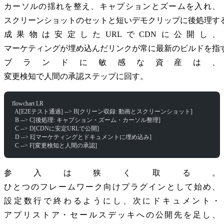
カーソルの揺れを整え、キャプションとズームを入れ、
スクリーンショットのセットと短いデモクリップに後処理す
成果物は安定したURLでCDNに公開し、
マーケティングが埋め込んだリンクが常に最新のビルドを指
ブランドに敏感な資産は、
変更検知で人間の承認ステップに回す。
flowchart LR
  A[E2Eテスト通過] --> B[クリーン収録: 動画とスクリーンショット]
  B --> C[後処理: キャプション・ズーム・カーソル整理]
  C --> D[CDNに安定URLで公開]
  D --> E[マーケティングとドキュメントに埋め込み]
  C --> F[変更検知と人間の承認]
参入は狭く取る。
ひとつのフレームワーク向けプラグインとして始め、
設定数行で終わるようにし、次にドキュメント・
アプリストア・セールスデッキへの公開先を足し、