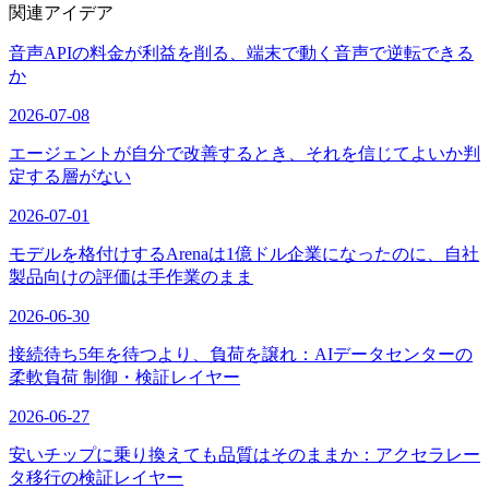
関連アイデア
音声APIの料金が利益を削る、端末で動く音声で逆転できる
か
2026-07-08
エージェントが自分で改善するとき、それを信じてよいか判
定する層がない
2026-07-01
モデルを格付けするArenaは1億ドル企業になったのに、自社
製品向けの評価は手作業のまま
2026-06-30
接続待ち5年を待つより、負荷を譲れ：AIデータセンターの
柔軟負荷 制御・検証レイヤー
2026-06-27
安いチップに乗り換えても品質はそのままか：アクセラレー
タ移行の検証レイヤー