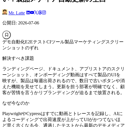
Mr. Latte
公開日: 2026-07-06
デモ自動化
E2Eテスト
CIツール
製品マーケティング
スクリー
ンショットのずれ
解決すべき課題
ランディングページ、ドキュメント、アプリストアのスクリ
ーンショット、オンボーディング動画はすべて製品のUIを
映すが、製品は毎週出荷されるので、数日で古いボタンや消
えた機能を見せてしまう。更新を担う部署が明確でなく、顧
客が苦情を言うかリブランディングが迫るまで放置される。
なぜ今なのか
PlaywrightやCypressはすでに動画とトレースを記録し、AIに
よるコーディングで出荷速度が上がってUIがかつてないほ
ど早く古くなる今、通過したテストから最新のデモメディア