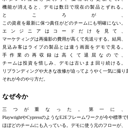
機能が消えると、デモは数日で現在の製品とずれる。
ところが、
この資産を最新に保つ責任がどのチームにも明確にない。
エンジニアはコードだけを見て、
マーケティングは再撮影の費用が高くて先送りする。結局、
見込み客はライブの製品とは違う画面をデモで見る。
手作業の再収録は高くて退屈なので、
チームは投資を惜しみ、デモは古いまま回り続ける。
リブランディングや大きな改修が迫ってようやく一気に撮り
それが今のやり方だ。
なぜ今か
三つが重なった。第一に、
PlaywrightやCypressのようなE2Eフレームワークが今や
ほぼどのチームにも入っている。デモに使う元のフローが、