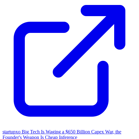
startupxo
Big Tech Is Waging a $650 Billion Capex War, the
Founder's Weapon Is Cheap Inference