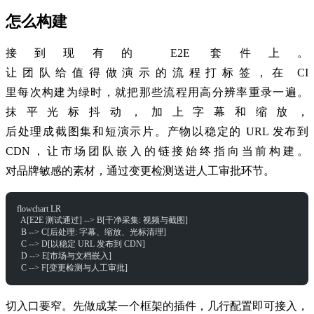
怎么构建
接到现有的 E2E 套件上。
让团队给值得做演示的流程打标签，在 CI
里每次构建为绿时，就把那些流程用高分辨率重录一遍。
抹平光标抖动，加上字幕和缩放，
后处理成截图集和短演示片。产物以稳定的 URL 发布到
CDN，让市场团队嵌入的链接始终指向当前构建。
对品牌敏感的素材，通过变更检测送进人工审批环节。
flowchart LR
  A[E2E 测试通过] --> B[干净采集: 视频与截图]
  B --> C[后处理: 字幕、缩放、光标清理]
  C --> D[以稳定 URL 发布到 CDN]
  D --> E[市场与文档嵌入]
  C --> F[变更检测与人工审批]
切入口要窄。先做成某一个框架的插件，几行配置即可接入，