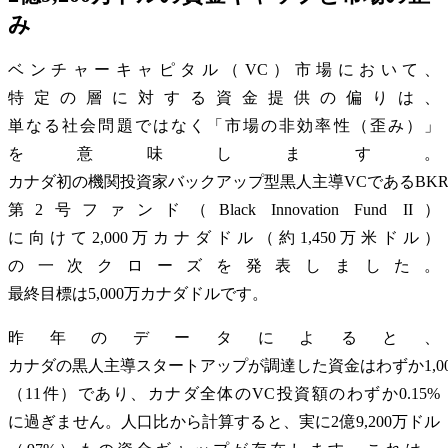
み
ベンチャーキャピタル（VC）市場において、
特定の層に対する資金提供の偏りは、
単なる社会問題ではなく「市場の非効率性（歪み）」
を意味します。
カナダ初の機関投資家バックアップ型黒人主導VCであるBK
第2号ファンド（Black Innovation Fund II）
に向けて2,000万カナダドル（約1,450万米ドル）
の一次クローズを発表しました。
最終目標は5,000万カナダドルです。
昨年のデータによると、
カナダの黒人主導スタートアップが調達した資金はわずか1,0
（11件）であり、カナダ全体のVC投資額のわずか0.15%
に過ぎません。人口比から計算すると、実に2億9,200万ドル