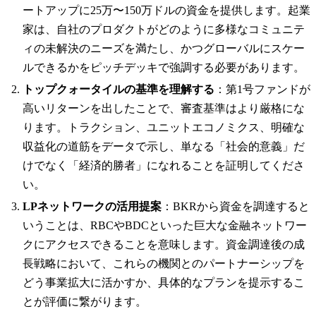
ートアップに25万〜150万ドルの資金を提供します。起業
家は、自社のプロダクトがどのように多様なコミュニテ
ィの未解決のニーズを満たし、かつグローバルにスケー
ルできるかをピッチデッキで強調する必要があります。
トップクォータイルの基準を理解する
：第1号ファンドが
高いリターンを出したことで、審査基準はより厳格にな
ります。トラクション、ユニットエコノミクス、明確な
収益化の道筋をデータで示し、単なる「社会的意義」だ
けでなく「経済的勝者」になれることを証明してくださ
い。
LPネットワークの活用提案
：BKRから資金を調達すると
いうことは、RBCやBDCといった巨大な金融ネットワー
クにアクセスできることを意味します。資金調達後の成
長戦略において、これらの機関とのパートナーシップを
どう事業拡大に活かすか、具体的なプランを提示するこ
とが評価に繋がります。