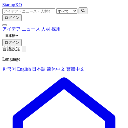
Startup
XO
ログイン
アイデア
ニュース
人材
採用
日本語
ログイン
言語設定
Language
한국어
English
日本語
简体中文
繁體中文