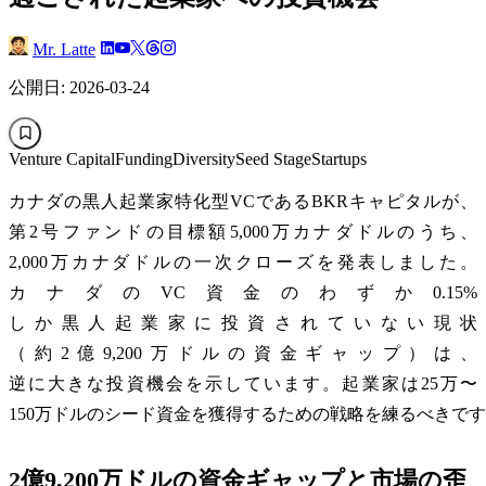
Mr. Latte
公開日: 2026-03-24
Venture Capital
Funding
Diversity
Seed Stage
Startups
カナダの黒人起業家特化型VCであるBKRキャピタルが、
第2号ファンドの目標額5,000万カナダドルのうち、
2,000万カナダドルの一次クローズを発表しました。
カナダのVC資金のわずか0.15%
しか黒人起業家に投資されていない現状
（約2億9,200万ドルの資金ギャップ）は、
逆に大きな投資機会を示しています。起業家は25万〜
150万ドルのシード資金を獲得するための戦略を練るべきで
2億9,200万ドルの資金ギャップと市場の歪