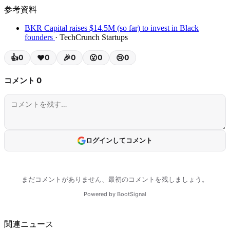
参考資料
BKR Capital raises $14.5M (so far) to invest in Black
founders
· TechCrunch Startups
関連ニュース