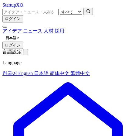
Startup
XO
ログイン
アイデア
ニュース
人材
採用
日本語
ログイン
言語設定
Language
한국어
English
日本語
简体中文
繁體中文