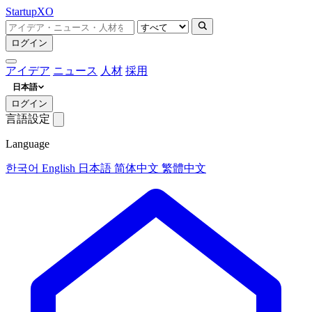
Startup
XO
ログイン
アイデア
ニュース
人材
採用
日本語
ログイン
言語設定
Language
한국어
English
日本語
简体中文
繁體中文