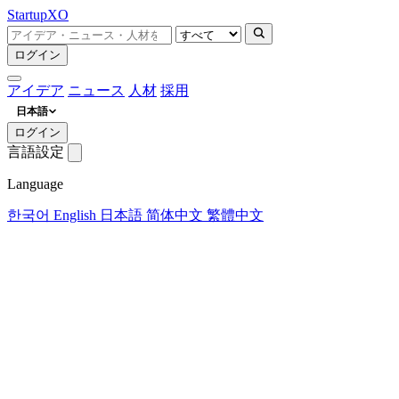
Startup
XO
ログイン
アイデア
ニュース
人材
採用
日本語
ログイン
言語設定
Language
한국어
English
日本語
简体中文
繁體中文