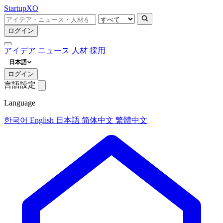
Startup
XO
ログイン
アイデア
ニュース
人材
採用
日本語
ログイン
言語設定
Language
한국어
English
日本語
简体中文
繁體中文