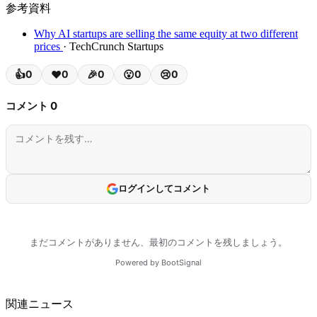
参考資料
Why AI startups are selling the same equity at two different
prices
· TechCrunch Startups
関連ニュース