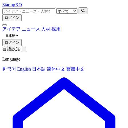
Startup
XO
ログイン
アイデア
ニュース
人材
採用
日本語
ログイン
言語設定
Language
한국어
English
日本語
简体中文
繁體中文