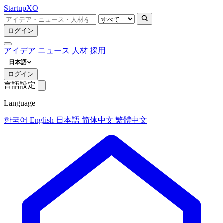
Startup
XO
ログイン
アイデア
ニュース
人材
採用
日本語
ログイン
言語設定
Language
한국어
English
日本語
简体中文
繁體中文