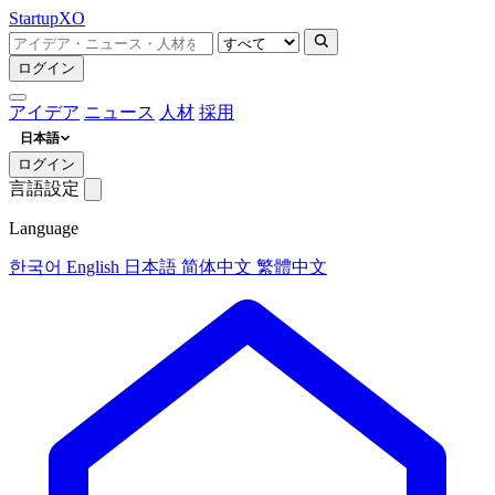
Startup
XO
ログイン
アイデア
ニュース
人材
採用
日本語
ログイン
言語設定
Language
한국어
English
日本語
简体中文
繁體中文