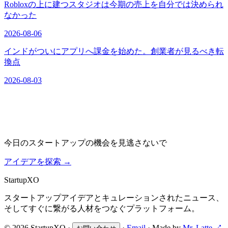
Robloxの上に建つスタジオは今期の売上を自分では決められ
なかった
2026-08-06
インドがついにアプリへ課金を始めた。創業者が見るべき転
換点
2026-08-03
今日のスタートアップの機会を見逃さないで
アイデアを探索
→
Startup
XO
スタートアップアイデアとキュレーションされたニュース、
そしてすぐに繋がる人材をつなぐプラットフォーム。
© 2026 StartupXO ·
·
Email
· Made by
Mr. Latte ↗