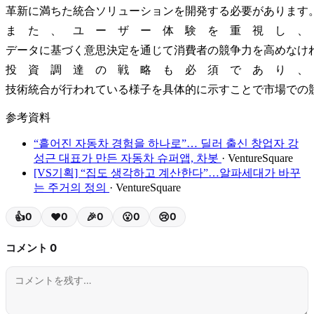
革新に満ちた統合ソリューションを開発する必要があります
また、ユーザー体験を重視し、
データに基づく意思決定を通じて消費者の競争力を高めなけ
投資調達の戦略も必須であり、
技術統合が行われている様子を具体的に示すことで市場での
参考資料
“흩어진 자동차 경험을 하나로”… 딜러 출신 창업자 강
성근 대표가 만든 자동차 슈퍼앱, 차봇
· VentureSquare
[VS기획] “집도 생각하고 계산한다”…알파세대가 바꾸
는 주거의 정의
· VentureSquare