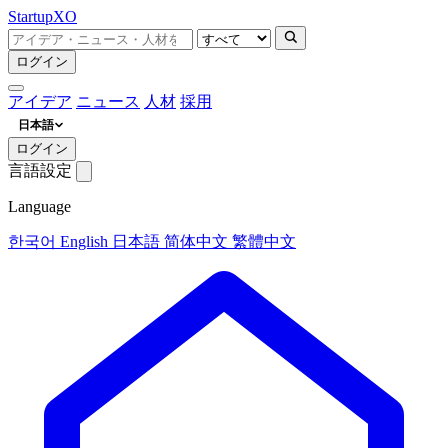
Startup
XO
ログイン
アイデア
ニュース
人材
採用
日本語
ログイン
言語設定
Language
한국어
English
日本語
简体中文
繁體中文