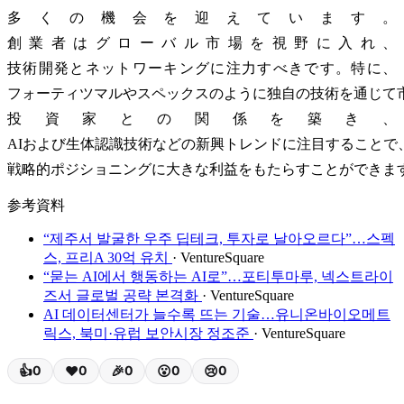
多くの機会を迎えています。
創業者はグローバル市場を視野に入れ、
技術開発とネットワーキングに注力すべきです。特に、
フォーティツマルやスペックスのように独自の技術を通じて
投資家との関係を築き、
AIおよび生体認識技術などの新興トレンドに注目することで
戦略的ポジショニングに大きな利益をもたらすことができま
参考資料
“제주서 발굴한 우주 딥테크, 투자로 날아오르다”…스펙
스, 프리A 30억 유치
· VentureSquare
“묻는 AI에서 행동하는 AI로”…포티투마루, 넥스트라이
즈서 글로벌 공략 본격화
· VentureSquare
AI 데이터센터가 늘수록 뜨는 기술…유니온바이오메트
릭스, 북미·유럽 보안시장 정조준
· VentureSquare