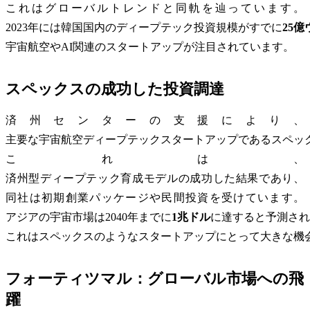
これはグローバルトレンドと同軌を辿っています。
2023年には韓国国内のディープテック投資規模がすでに
25億
宇宙航空やAI関連のスタートアップが注目されています。
スペックスの成功した投資調達
済州センターの支援により、
主要な宇宙航空ディープテックスタートアップであるスペッ
これは、
済州型ディープテック育成モデルの成功した結果であり、
同社は初期創業パッケージや民間投資を受けています。
アジアの宇宙市場は2040年までに
1兆ドル
に達すると予測され
これはスペックスのようなスタートアップにとって大きな機
フォーティツマル：グローバル市場への飛
躍