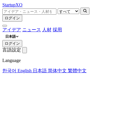
Startup
XO
ログイン
アイデア
ニュース
人材
採用
日本語
ログイン
言語設定
Language
한국어
English
日本語
简体中文
繁體中文